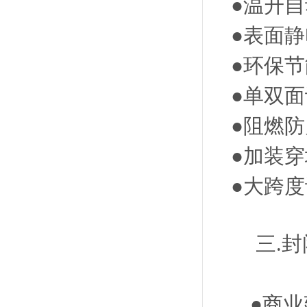
●温升
●表面静
●环保节
●单双面
●阻燃防火
●加装
●大跨
三.封
●商