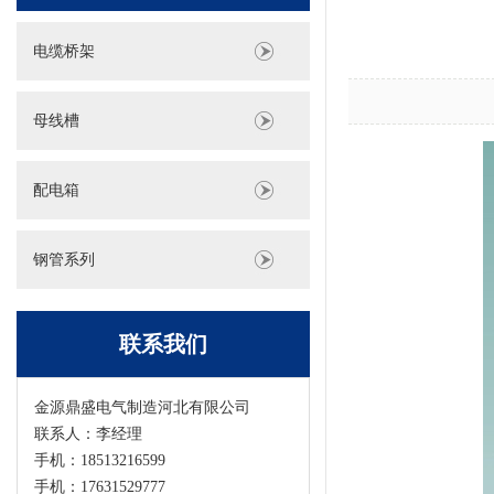
电缆桥架
母线槽
配电箱
钢管系列
联系我们
金源鼎盛电气制造河北有限公司
联系人：李经理
手机：18513216599
手机：17631529777