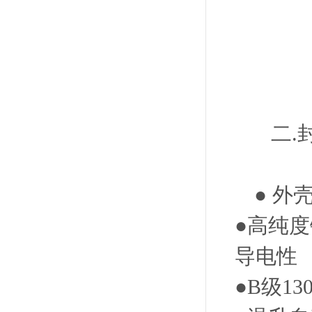
二.
● 外
●高纯
导电性
●B级1