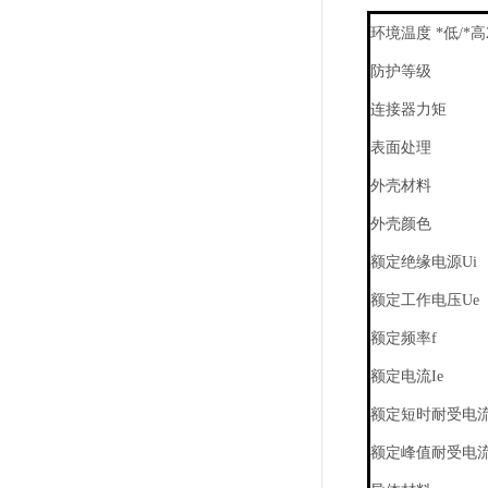
环境温度 *低/*
防护等级
连接器力矩
表面处理
外壳材料
外壳颜色
额定绝缘电源Ui
额定工作电压Ue
额定频率f
额定电流Ie
额定短时耐受电
额定峰值耐受电流I